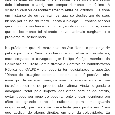
dois bichanos e abrigaram temporariamente um último. A
situação causou descontentamento entre os vizinhos. “Já tinha
um histórico de outros vizinhos que se desfizeram de seus
bichos por causa da regra”, conta a bióloga. O conflito acabou
gerando uma mudança na convenção do condomínio e, assim
que o documento foi alterado, novos animais surgiram e o
problema foi solucionado.
No prédio em que ela mora hoje, na Asa Norte, a presença de
pets é permitida. Nina não chegou a formalizar a insatisfação,
mas, segundo o advogado Igor Fellipe Araújo, membro da
Comissão de Direito Administrativo e Controle da Administração
Pública da OAB/DF, ela poderia ter judicializado a questão.
“Diante de situações concretas, entendo que é possível, sim,
esse tipo de vedação, mas, de uma maneira genérica, é uma
invasão ao direito de propriedade”, afirma. Ainda, segundo o
advogado, zelar pela limpeza das áreas comuns do prédio,
evitar latidos por meio de adestramento e usar focinheira em
cães de grande porte é suficiente para uma guarda
responsável, que não abre precedente para proibições. “Tem
que abdicar de alguns direitos em prol da coletividade. Eu