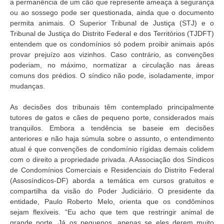
a permanência de um cão que represente ameaça à segurança
ou ao sossego pode ser questionada, ainda que o documento
permita animais. O Superior Tribunal de Justiça (STJ) e o
Tribunal de Justiça do Distrito Federal e dos Territórios (TJDFT)
entendem que os condomínios só podem proibir animais após
provar prejuízo aos vizinhos. Caso contrário, as convenções
poderiam, no máximo, normatizar a circulação nas áreas
comuns dos prédios. O síndico não pode, isoladamente, impor
mudanças.
As decisões dos tribunais têm contemplado principalmente
tutores de gatos e cães de pequeno porte, considerados mais
tranquilos. Embora a tendência se baseie em decisões
anteriores e não haja súmula sobre o assunto, o entendimento
atual é que convenções de condomínio rígidas demais colidem
com o direito a propriedade privada. A Associação dos Síndicos
de Condomínios Comerciais e Residenciais do Distrito Federal
(Assosíndicos-DF) aborda a temática em cursos gratuitos e
compartilha da visão do Poder Judiciário. O presidente da
entidade, Paulo Roberto Melo, orienta que os condôminos
sejam flexíveis. “Eu acho que tem que restringir animal de
grande porte. Já os pequenos, apenas se eles derem muito