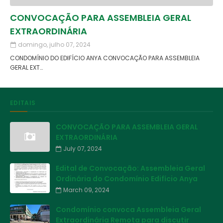
CONVOCAÇÃO PARA ASSEMBLEIA GERAL
EXTRAORDINÁRIA
domingo, julho 07, 2024
CONDOMÍNIO DO EDIFÍCIO ANYA CONVOCAÇÃO PARA ASSEMBLEIA
GERAL EXT…
EDITAIS
CONVOCAÇÃO PARA ASSEMBLEIA GERAL
EXTRAORDINÁRIA
July 07, 2024
Edital de Convocação: Assembleia Geral
Ordinária do Condomínio Edifício Anya
March 09, 2024
Condomínio convoca Assembleia Geral
Extraordinária Remota para discutir