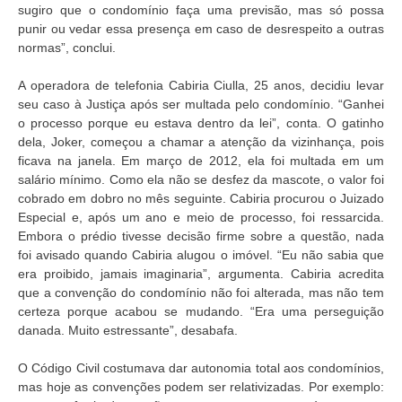
sugiro que o condomínio faça uma previsão, mas só possa
punir ou vedar essa presença em caso de desrespeito a outras
normas”, conclui.
A operadora de telefonia Cabiria Ciulla, 25 anos, decidiu levar
seu caso à Justiça após ser multada pelo condomínio. “Ganhei
o processo porque eu estava dentro da lei”, conta. O gatinho
dela, Joker, começou a chamar a atenção da vizinhança, pois
ficava na janela. Em março de 2012, ela foi multada em um
salário mínimo. Como ela não se desfez da mascote, o valor foi
cobrado em dobro no mês seguinte. Cabiria procurou o Juizado
Especial e, após um ano e meio de processo, foi ressarcida.
Embora o prédio tivesse decisão firme sobre a questão, nada
foi avisado quando Cabiria alugou o imóvel. “Eu não sabia que
era proibido, jamais imaginaria”, argumenta. Cabiria acredita
que a convenção do condomínio não foi alterada, mas não tem
certeza porque acabou se mudando. “Era uma perseguição
danada. Muito estressante”, desabafa.
O Código Civil costumava dar autonomia total aos condomínios,
mas hoje as convenções podem ser relativizadas. Por exemplo: