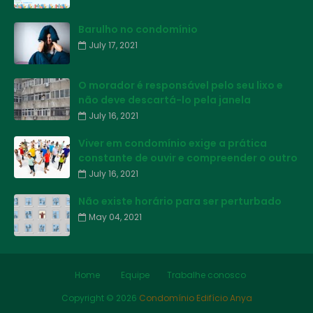
Barulho no condomínio
July 17, 2021
O morador é responsável pelo seu lixo e
não deve descartá-lo pela janela
July 16, 2021
Viver em condomínio exige a prática
constante de ouvir e compreender o outro
July 16, 2021
Não existe horário para ser perturbado
May 04, 2021
Home
Equipe
Trabalhe conosco
Copyright ©
2026
Condomínio Edifício Anya