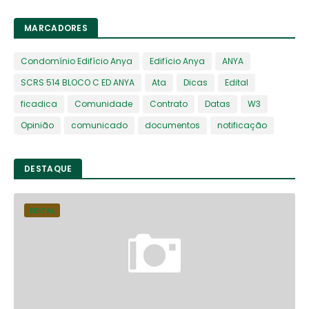
MARCADORES
Condomínio Edifício Anya
Edifício Anya
ANYA
SCRS 514 BLOCO C ED ANYA
Ata
Dicas
Edital
ficadica
Comunidade
Contrato
Datas
W3
Opinião
comunicado
documentos
notificação
DESTAQUE
EDITAL