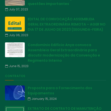
questões importantes
July 07, 2023
EDITAL DE CONVOCAÇÃO ASSEMBLEIA
GERAL EXTRAORDINÁRIA REMOTA – AGER NO
DIA 17 DE JULHO DE 2023 (SEGUNDA-FEIRA)
July 06, 2023
Condomínio Edifício Anya convoca
Assembleia Geral Extraordinária para
discutir modernização da Convenção e
Regimento Interno
June 15, 2023
CONTRATOS
Proposta para o Fornecimento dos
Equipamentos
January 15, 2024
EXTRATO DE CONTRATO DE MANUTENÇÃO