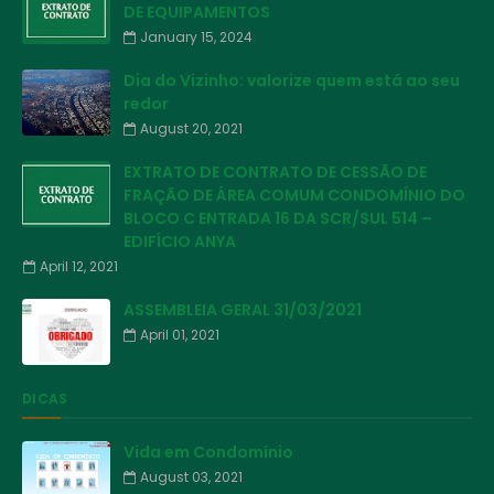
DE EQUIPAMENTOS
January 15, 2024
Dia do Vizinho: valorize quem está ao seu
redor
August 20, 2021
EXTRATO DE CONTRATO DE CESSÃO DE
FRAÇÃO DE ÁREA COMUM CONDOMÍNIO DO
BLOCO C ENTRADA 16 DA SCR/SUL 514 –
EDIFÍCIO ANYA
April 12, 2021
ASSEMBLEIA GERAL 31/03/2021
April 01, 2021
DICAS
Vida em Condomínio
August 03, 2021