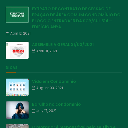
EXTRATO DE CONTRATO DE CESSÃO DE
FRAÇÃO DE ÁREA COMUM CONDOMÍNIO DO
BLOCO C ENTRADA 16 DA SCR/SUL 514 –
EDIFÍCIO ANYA
April 12, 2021
ASSEMBLEIA GERAL 31/03/2021
April 01, 2021
DICAS
Vida em Condomínio
August 03, 2021
Barulho no condomínio
July 17, 2021
O morador é responsável pelo seu lixo e