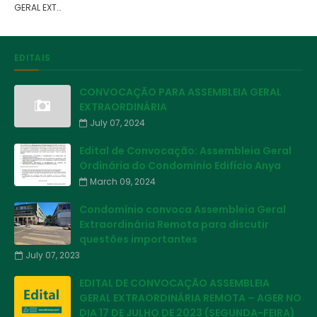
GERAL EXT…
EDITAIS
CONVOCAÇÃO PARA ASSEMBLEIA GERAL
EXTRAORDINÁRIA
July 07, 2024
Edital de Convocação: Assembleia Geral
Ordinária do Condomínio Edifício Anya
March 09, 2024
Condomínio convoca Assembleia Geral
Extraordinária Remota para discutir
questões importantes
July 07, 2023
EDITAL DE CONVOCAÇÃO ASSEMBLEIA
GERAL EXTRAORDINÁRIA REMOTA – AGER NO
DIA 17 DE JULHO DE 2023 (SEGUNDA-FEIRA)