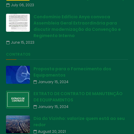
July 06, 2023
Condomínio Edifício Anya convoca
Assembleia Geral Extraordinária para
discutir modernização da Convenção e
Regimento Interno
June 15, 2023
CONTRATOS
Proposta para o Fornecimento dos
Equipamentos
January 15, 2024
EXTRATO DE CONTRATO DE MANUTENÇÃO
DE EQUIPAMENTOS
January 15, 2024
Dia do Vizinho: valorize quem está ao seu
redor
August 20, 2021