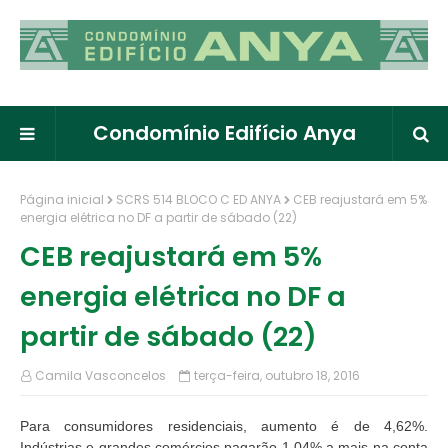
Condomínio Edifício Anya
Página inicial
SCRS 514 BLOCO C ED ANYA
CEB reajustará em 5%
energia elétrica no DF a partir de sábado (22)
CEB reajustará em 5%
energia elétrica no DF a
partir de sábado (22)
Camila Vasconcelos
terça-feira, outubro 18, 2016
Para consumidores residenciais, aumento é de 4,62%.
Indústrias e grandes comércios pagarão 1,04% a mais na conta