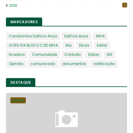
2010
1
MARCADORES
Condomínio Edifício Anya
Edifício Anya
ANYA
SCRS 514 BLOCO C ED ANYA
Ata
Dicas
Edital
ficadica
Comunidade
Contrato
Datas
W3
Opinião
comunicado
documentos
notificação
DESTAQUE
EDITAL