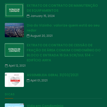
EXTRATO DE CONTRATO DE MANUTENÇÃO
DE EQUIPAMENTOS
January 15, 2024
Dia do Vizinho: valorize quem está ao seu
redor
August 20, 2021
EXTRATO DE CONTRATO DE CESSÃO DE
FRAÇÃO DE ÁREA COMUM CONDOMÍNIO DO
BLOCO C ENTRADA 16 DA SCR/SUL 514 –
EDIFÍCIO ANYA
April 12, 2021
ASSEMBLEIA GERAL 31/03/2021
April 01, 2021
DICAS
Vida em Condomínio