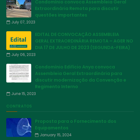
Condomínio convoca Assembleia Geral
Extraordinária Remota para discutir
questões importantes
July 07, 2023
EDITAL DE CONVOCAÇÃO ASSEMBLEIA
GERAL EXTRAORDINÁRIA REMOTA – AGER NO
DIA 17 DE JULHO DE 2023 (SEGUNDA-FEIRA)
July 06, 2023
Condomínio Edifício Anya convoca
Assembleia Geral Extraordinária para
discutir modernização da Convenção e
Regimento Interno
June 15, 2023
CONTRATOS
Proposta para o Fornecimento dos
Equipamentos
January 15, 2024