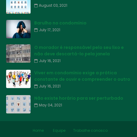
August 03, 2021
Barulho no condomínio
July 17, 2021
O morador é responsável pelo seu lixo e
não deve descartá-lo pela janela
July 16, 2021
Viver em condomínio exige a prática
constante de ouvir e compreender o outro
July 16, 2021
Não existe horário para ser perturbado
May 04, 2021
Home
Equipe
Trabalhe conosco