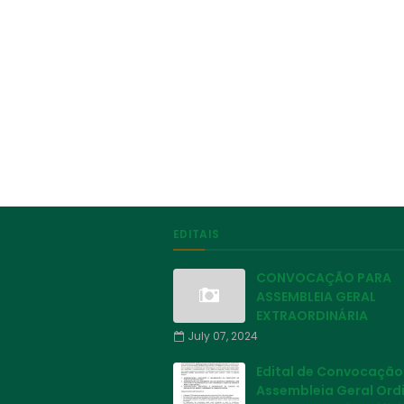
EDITAIS
CONVOCAÇÃO PARA
ASSEMBLEIA GERAL
EXTRAORDINÁRIA
July 07, 2024
Edital de Convocação
Assembleia Geral Ord