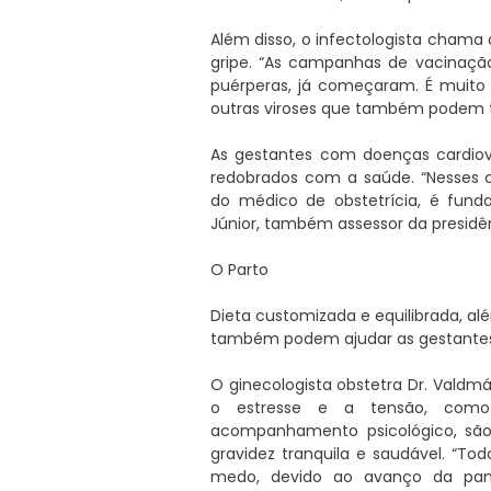
Além disso, o infectologista chama
gripe. “As campanhas de vacinação
puérperas, já começaram. É muito
outras viroses que também podem tra
As gestantes com doenças cardio
redobrados com a saúde. “Nesses 
do médico de obstetrícia, é funda
Júnior, também assessor da presidê
O Parto
Dieta customizada e equilibrada, alé
também podem ajudar as gestantes
O ginecologista obstetra Dr. Valdmá
o estresse e a tensão, como 
acompanhamento psicológico, são
gravidez tranquila e saudável. “T
medo, devido ao avanço da pand