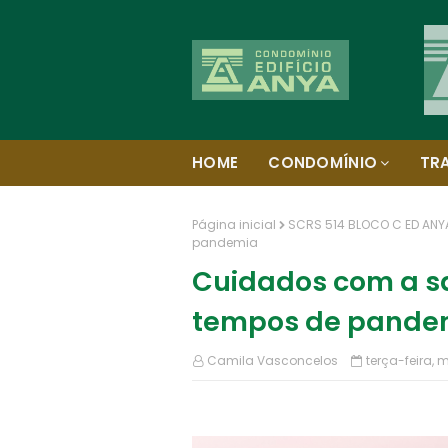
HOME
CONDOMÍNIO
TR
Página inicial
SCRS 514 BLOCO C ED ANY
pandemia
Cuidados com a s
tempos de pande
Camila Vasconcelos
terça-feira, 