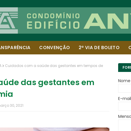
ANSPARÊNCIA
CONVENÇÃO
2ª VIA DE BOLETO
A
Cuidados com a saúde das gestantes em tempos de
FOR
aúde das gestantes em
Nome
mia
E-mai
março 30, 2021
Mens