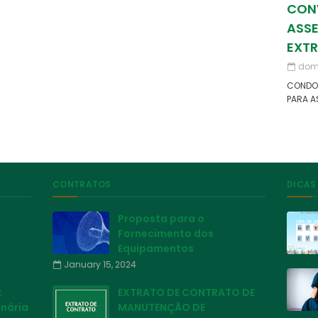
CON
ASSE
EXT
domi
CONDOM
PARA A
CONTRATOS
DICAS
Proposta para o
Fornecimento dos
Equipamentos
January 15, 2024
:
EXTRATO DE CONTRATO DE
inária
MANUTENÇÃO DE