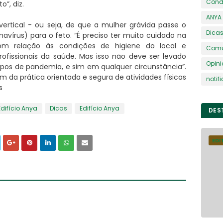
Condo
”, diz.
ANYA
ertical - ou seja, de que a mulher grávida passe o
Dica
vírus) para o feto. “É preciso ter muito cuidado na
com relação às condições de higiene do local e
Comu
fissionais da saúde. Mas isso não deve ser levado
Opin
s de pandemia, e sim em qualquer circunstância”.
m da prática orientada e segura de atividades físicas
notif
s
difício Anya
Dicas
Edifício Anya
DES
EDI