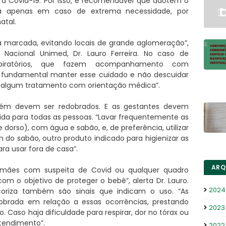
à Covid-19. Por isso, é recomendável que adotem o
asa apenas em caso de extrema necessidade, por
atal.
ra marcada, evitando locais de grande aglomeração”,
l Nacional Unimed, Dr. Lauro Ferreira. No caso de
piratórios, que fazem acompanhamento com
“é fundamental manter esse cuidado e não descuidar
o algum tratamento com orientação médica”.
ém devem ser redobrados. E as gestantes devem
da para todas as pessoas. “Lavar frequentemente as
dorso), com água e sabão, e, de preferência, utilizar
m do sabão, outro produto indicado para higienizar as
ara usar fora de casa”.
ARQ
 mães com suspeita de Covid ou qualquer quadro
com o objetivo de proteger o bebê”, alerta Dr. Lauro.
2024
oriza também são sinais que indicam o uso. “As
brada em relação a essas ocorrências, prestando
2023
 Caso haja dificuldade para respirar, dor no tórax ou
atendimento”.
2022