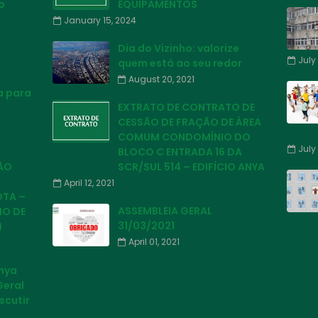
o
EQUIPAMENTOS
January 15, 2024
Dia do Vizinho: valorize
July 
quem está ao seu redor
August 20, 2021
a para
EXTRATO DE CONTRATO DE
CESSÃO DE FRAÇÃO DE ÁREA
COMUM CONDOMÍNIO DO
July 
BLOCO C ENTRADA 16 DA
ÃO
SCR/SUL 514 – EDIFÍCIO ANYA
April 12, 2021
OTA –
ASSEMBLEIA GERAL
HO DE
31/03/2021
)
April 01, 2021
Anya
Geral
scutir