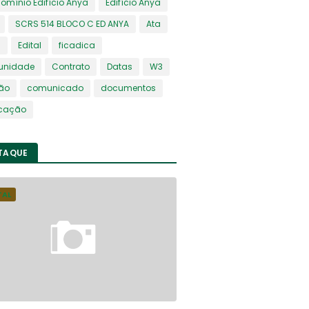
mínio Edifício Anya
Edifício Anya
SCRS 514 BLOCO C ED ANYA
Ata
s
Edital
ficadica
nidade
Contrato
Datas
W3
ião
comunicado
documentos
icação
TAQUE
TAL