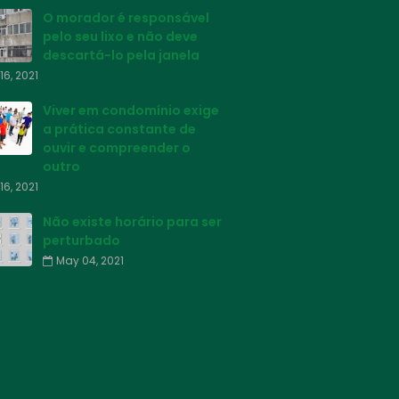
O morador é responsável
pelo seu lixo e não deve
descartá-lo pela janela
16, 2021
Viver em condomínio exige
a prática constante de
ouvir e compreender o
outro
16, 2021
Não existe horário para ser
perturbado
May 04, 2021