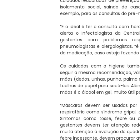
cuidados redobrados de prevenção 
isolamento social, saindo de c
exemplo, para as consultas do pré-n
“E o ideal é ter a consulta com ho
alerta o infectologista da Centra
gestantes com problemas res
pneumologistas e alergologistas, 
da medicação, caso esteja fazend
Os cuidados com a higiene tamb
seguir a mesma recomendação, váli
mãos (dedos, unhas, punho, palma e 
toalhas de papel para secá-las. Alé
mãos é o álcool em gel, muito útil p
“Máscaras devem ser usadas por
respiratório como síndrome gripal, 
Sintomas como tosse, febre ou c
gestantes devem ter atenção redo
muita atenção à evolução do quadro.
febre incessante, devem procurar 