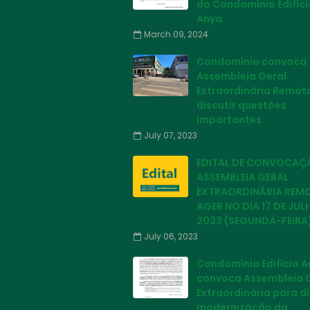
do Condomínio Edifíci
Anya
March 09, 2024
Condomínio convoca
Assembleia Geral
Extraordinária Remot
discutir questões
importantes
July 07, 2023
EDITAL DE CONVOCAÇ
ASSEMBLEIA GERAL
EXTRAORDINÁRIA REM
AGER NO DIA 17 DE JUL
2023 (SEGUNDA-FEIRA
July 06, 2023
Condomínio Edifício 
convoca Assembleia 
Extraordinária para di
modernização da