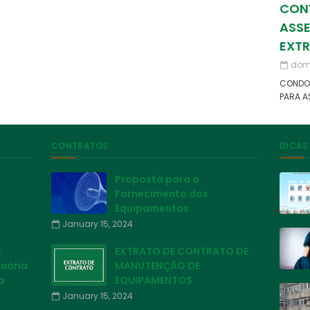
CON
ASSE
EXT
domi
CONDOM
PARA A
CONTRATOS
DICAS
Proposta para o
Fornecimento dos
Equipamentos
January 15, 2024
:
EXTRATO DE CONTRATO DE
inária
MANUTENÇÃO DE
o
EQUIPAMENTOS
January 15, 2024