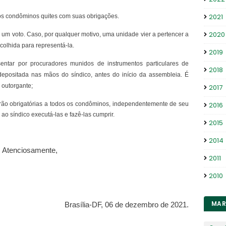
2021
os condôminos quites com suas obrigações.
2020
 um voto. Caso, por qualquer motivo, uma unidade vier a pertencer a
olhida para representá-la.
2019
ntar por procuradores munidos de instrumentos particulares de
2018
epositada nas mãos do síndico, antes do início da assembleia. É
 outorgante;
2017
rão obrigatórias a todos os condôminos, independentemente de seu
2016
o síndico executá-las e fazê-las cumprir.
2015
2014
Atenciosamente,
2011
2010
MAR
Brasília-DF, 06 de dezembro de 2021.