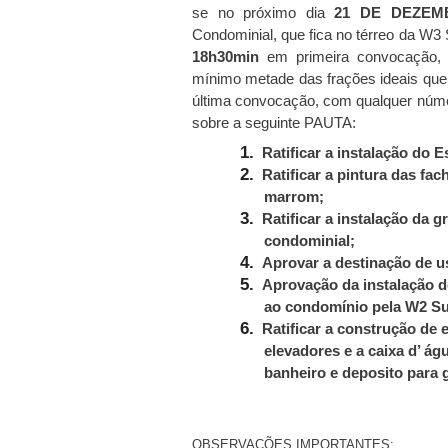
se no próximo dia
21 DE DEZEM
Condominial, que fica no térreo da W3
18h30min
em primeira convocação,
mínimo metade das frações ideais qu
última convocação, com qualquer núme
sobre a seguinte PAUTA:
1.
Ratificar a instalação do
2.
Ratificar a pintura das f
marrom;
3.
Ratificar a instalação da 
condominial;
4.
Aprovar a destinação de u
5.
Aprovação da instalação d
ao condomínio pela W2 Su
6.
Ratificar a construção de
elevadores e a caixa d’ ág
banheiro e deposito para 
OBSERVAÇÕES IMPORTANTES: