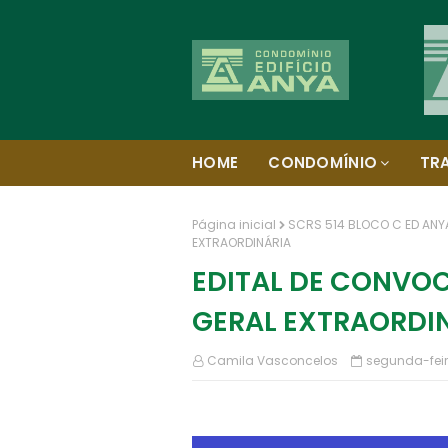
HOME
CONDOMÍNIO
TR
Página inicial
SCRS 514 BLOCO C ED ANY
EXTRAORDINÁRIA
EDITAL DE CONVO
GERAL EXTRAORDI
Camila Vasconcelos
segunda-feir