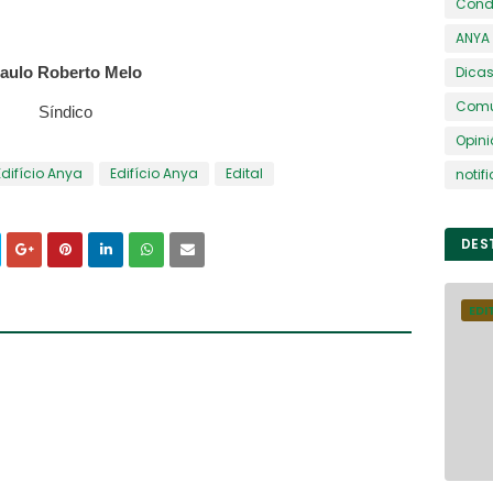
Condo
ANYA
aulo Roberto Melo
Dica
Comu
Síndico
Opin
difício Anya
Edifício Anya
Edital
notif
DES
EDI