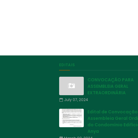
EDITAIS
CONVOCAÇÃO PARA
ASSEMBLEIA GERAL
EXTRAORDINÁRIA
July 07, 2024
Edital de Convocação
Assembleia Geral Ord
do Condomínio Edifíci
Anya