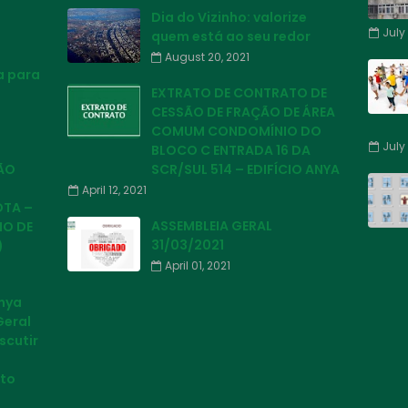
Dia do Vizinho: valorize
July 
quem está ao seu redor
August 20, 2021
a para
EXTRATO DE CONTRATO DE
CESSÃO DE FRAÇÃO DE ÁREA
COMUM CONDOMÍNIO DO
July 
BLOCO C ENTRADA 16 DA
ÃO
SCR/SUL 514 – EDIFÍCIO ANYA
April 12, 2021
OTA –
ASSEMBLEIA GERAL
HO DE
31/03/2021
)
April 01, 2021
Anya
Geral
scutir
to