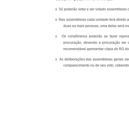
ü
Só poderão votar e ser votado assembleias 
ü
Nas assembleias cada unidade terá direito a
duas ou mais pessoas, uma delas será esc
ü
Os condôminos poderão se fazer represe
procuração, devendo a procuração ser d
recomendável apresentar cópia do RG do
ü
As deliberações das assembleias gerais se
comparecimento ou de seu voto, cabendo a