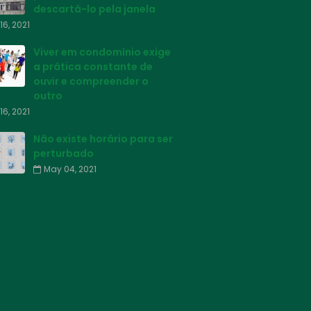
descartá-lo pela janela
16, 2021
Viver em condomínio exige
a prática constante de
ouvir e compreender o
outro
16, 2021
Não existe horário para ser
perturbado
May 04, 2021