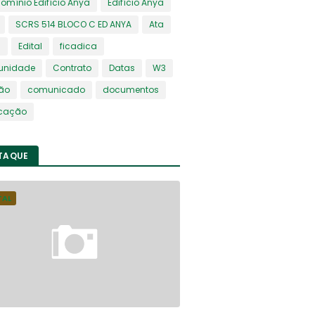
mínio Edifício Anya
Edifício Anya
SCRS 514 BLOCO C ED ANYA
Ata
s
Edital
ficadica
nidade
Contrato
Datas
W3
ião
comunicado
documentos
icação
TAQUE
TAL