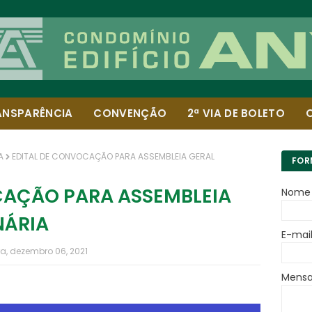
ANSPARÊNCIA
CONVENÇÃO
2ª VIA DE BOLETO
A
EDITAL DE CONVOCAÇÃO PARA ASSEMBLEIA GERAL
FOR
CAÇÃO PARA ASSEMBLEIA
Nome
NÁRIA
E-mai
a, dezembro 06, 2021
Mens