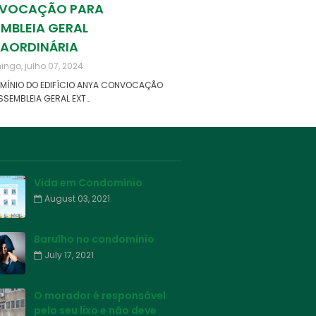
VOCAÇÃO PARA
MBLEIA GERAL
RAORDINÁRIA
ngo, julho 07, 2024
ÍNIO DO EDIFÍCIO ANYA CONVOCAÇÃO
SSEMBLEIA GERAL EXT…
Vida em Condomínio
August 03, 2021
Barulho no condomínio
July 17, 2021
O morador é responsável
pelo seu lixo e não deve