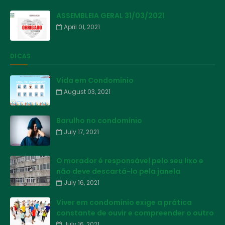
ASSEMBLEIA GERAL 31/03/2021
April 01, 2021
DICAS
Vida em Condomínio
August 03, 2021
Barulho no condomínio
July 17, 2021
O morador é responsável pelo seu lixo e
não deve descartá-lo pela janela
July 16, 2021
Viver em condomínio exige a prática
constante de ouvir e compreender o outro
July 16, 2021