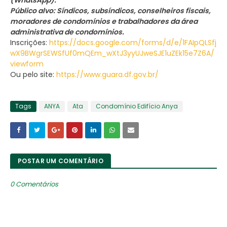
(WhatsApp).
Público alvo: Síndicos, subsíndicos, conselheiros fiscais,
moradores de condomínios e trabalhadores da área
administrativa de condomínios.
Inscrições:
https://docs.google.com/forms/d/e/1FAIpQLSfj
wX9BWgrSEWSfUf0mQEm_wXtJ3yyUJweSJE1uZEk15e7Z6A/
viewform
Ou pelo site:
https://www.guara.df.gov.br/
Tags
ANYA
Ata
Condomínio Edifício Anya
POSTAR UM COMENTÁRIO
0 Comentários