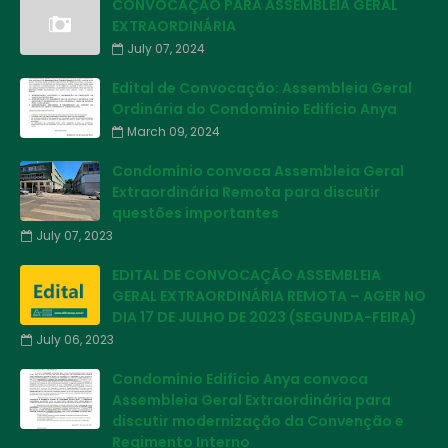
CONVOCAÇÃO PARA ASSEMBLEIA GERAL
EXTRAORDINÁRIA
July 07, 2024
Edital de Convocação: Assembleia Geral
Ordinária do Condomínio Edifício Anya
March 09, 2024
Condomínio convoca Assembleia Geral
Extraordinária Remota para discutir
questões importantes
July 07, 2023
EDITAL DE CONVOCAÇÃO ASSEMBLEIA
GERAL EXTRAORDINÁRIA REMOTA – AGER NO
DIA 17 DE JULHO DE 2023 (SEGUNDA-FEIRA)
July 06, 2023
Condomínio Edifício Anya convoca
Assembleia Geral Extraordinária para
discutir modernização da Convenção e
Regimento Interno