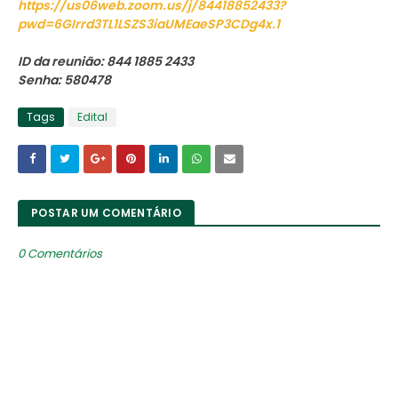
https://us06web.zoom.us/j/84418852433?
pwd=6GIrrd3TL1LSZS3iaUMEaeSP3CDg4x.1
ID da reunião: 844 1885 2433
Senha: 580478
Tags
Edital
POSTAR UM COMENTÁRIO
0 Comentários