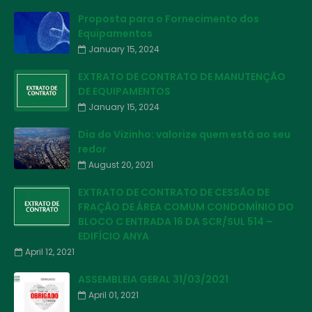
Proposta para o Fornecimento dos
Equipamentos
January 15, 2024
EXTRATO DE CONTRATO DE MANUTENÇÃO
DE EQUIPAMENTOS
January 15, 2024
Dia do Vizinho: valorize quem está ao seu
redor
August 20, 2021
EXTRATO DE CONTRATO DE CESSÃO DE
FRAÇÃO DE ÁREA COMUM CONDOMÍNIO DO
BLOCO C ENTRADA 16 DA SCR/SUL 514 –
EDIFÍCIO ANYA
April 12, 2021
ASSEMBLEIA GERAL 31/03/2021
April 01, 2021