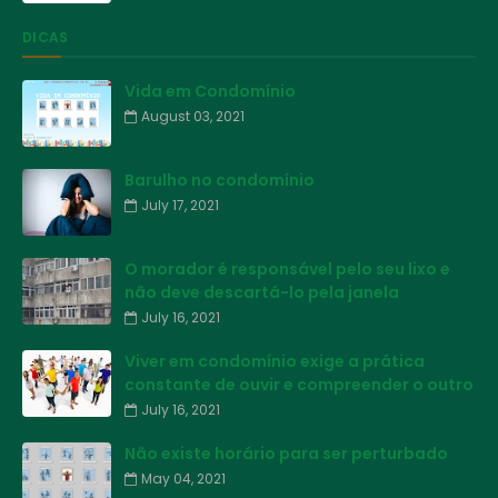
DICAS
Vida em Condomínio
August 03, 2021
Barulho no condomínio
July 17, 2021
O morador é responsável pelo seu lixo e
não deve descartá-lo pela janela
July 16, 2021
Viver em condomínio exige a prática
constante de ouvir e compreender o outro
July 16, 2021
Não existe horário para ser perturbado
May 04, 2021