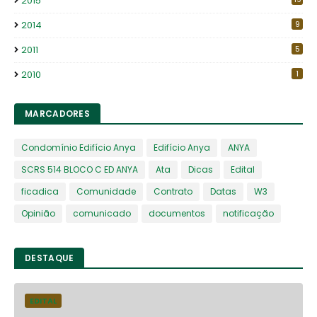
2015
2014
9
2011
5
2010
1
MARCADORES
Condomínio Edifício Anya
Edifício Anya
ANYA
SCRS 514 BLOCO C ED ANYA
Ata
Dicas
Edital
ficadica
Comunidade
Contrato
Datas
W3
Opinião
comunicado
documentos
notificação
DESTAQUE
EDITAL