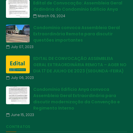
Edital de Convocação: Assembleia Geral
Ordinária do Condomínio Edifício Anya
March 09, 2024
Condomínio convoca Assembleia Geral
Extraordinária Remota para discutir
questões importantes
July 07, 2023
EDITAL DE CONVOCAÇÃO ASSEMBLEIA
GERAL EXTRAORDINÁRIA REMOTA – AGER NO
DIA 17 DE JULHO DE 2023 (SEGUNDA-FEIRA)
July 06, 2023
Condomínio Edifício Anya convoca
Assembleia Geral Extraordinária para
discutir modernização da Convenção e
Regimento Interno
June 15, 2023
CONTRATOS